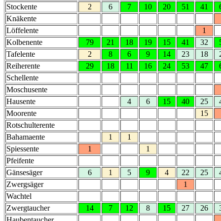
Stockente
2
6
7
10
20
51
41
Knäkente
Löffelente
1
Kolbenente
79
21
18
19
15
41
32
Tafelente
2
8
6
9
14
23
18
Reiherente
29
18
11
16
24
53
47
Schellente
Moschusente
Hausente
4
6
15
40
25
Moorente
15
Rotschulterente
Bahamaente
1
1
Spiessente
1
1
Pfeifente
Gänsesäger
6
1
5
9
4
22
25
Zwergsäger
1
Wachtel
Zwergtaucher
14
7
12
8
15
27
26
Haubentaucher