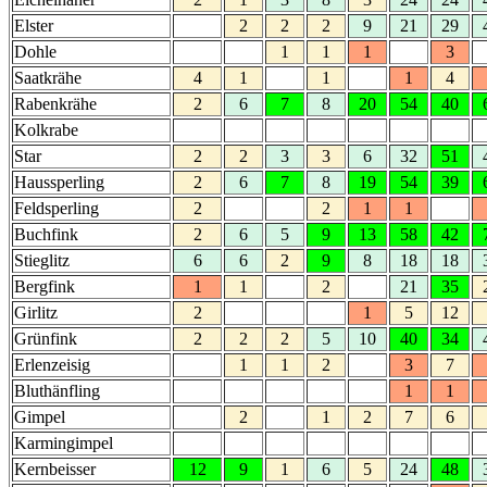
Elster
2
2
2
9
21
29
Dohle
1
1
1
3
Saatkrähe
4
1
1
1
4
Rabenkrähe
2
6
7
8
20
54
40
Kolkrabe
Star
2
2
3
3
6
32
51
Haussperling
2
6
7
8
19
54
39
Feldsperling
2
2
1
1
Buchfink
2
6
5
9
13
58
42
Stieglitz
6
6
2
9
8
18
18
Bergfink
1
1
2
21
35
Girlitz
2
1
5
12
Grünfink
2
2
2
5
10
40
34
Erlenzeisig
1
1
2
3
7
Bluthänfling
1
1
Gimpel
2
1
2
7
6
Karmingimpel
Kernbeisser
12
9
1
6
5
24
48