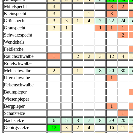
Mittelspecht
3
3
2
Kleinspecht
3
1
3
Grünspecht
3
3
1
4
7
22
24
Grauspecht
3
1
1
1
1
Schwarzspecht
2
Wendehals
Feldlerche
Rauchschwalbe
1
2
2
3
12
4
Rötelschwalbe
Mehlschwalbe
2
1
8
20
30
Uferschwalbe
1
Felsenschwalbe
Baumpieper
Wiesenpieper
Bergpieper
1
Schafstelze
1
Bachstelze
6
5
3
7
8
29
20
Gebirgsstelze
12
3
2
4
16
11