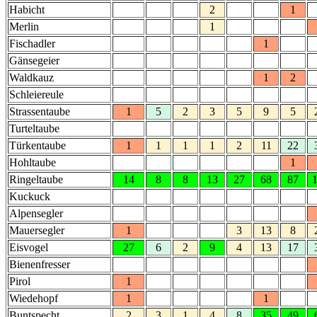
Habicht
2
1
Merlin
1
Fischadler
1
Gänsegeier
Waldkauz
1
2
Schleiereule
Strassentaube
1
5
2
3
5
9
5
Turteltaube
Türkentaube
1
1
1
1
2
11
22
Hohltaube
1
Ringeltaube
14
8
8
13
27
68
87
Kuckuck
Alpensegler
Mauersegler
1
3
13
8
Eisvogel
27
6
2
9
4
13
17
Bienenfresser
Pirol
1
Wiedehopf
1
1
Buntspecht
2
3
1
4
8
35
49