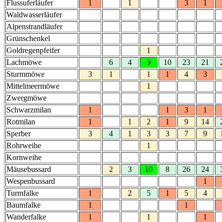
Flussuferläufer
1
1
3
1
Waldwasserläufer
Alpenstrandläufer
Grünschenkel
Goldregenpfeifer
1
Lachmöwe
6
4
9
10
23
21
Sturmmöwe
3
1
1
1
4
3
Mittelmeermöwe
1
Zwergmöwe
Schwarzmilan
1
1
3
1
Rotmilan
1
1
2
1
9
14
Sperber
3
4
1
3
3
7
9
Rohrweihe
1
Kornweihe
Mäusebussard
2
3
10
8
26
24
Wespenbussard
1
Turmfalke
1
2
5
1
5
4
Baumfalke
1
1
Wanderfalke
1
1
1