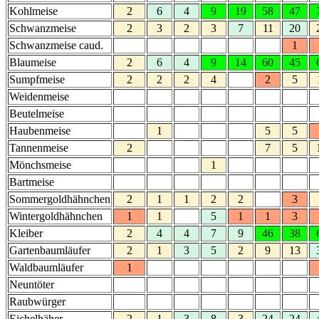
Kohlmeise
2
6
4
9
19
58
47
Schwanzmeise
2
3
2
3
7
11
20
Schwanzmeise caud.
1
Blaumeise
2
6
4
9
14
60
45
Sumpfmeise
2
2
2
4
2
5
Weidenmeise
Beutelmeise
Haubenmeise
1
5
5
Tannenmeise
2
7
5
Mönchsmeise
1
Bartmeise
Sommergoldhähnchen
2
1
1
2
2
3
Wintergoldhähnchen
1
1
5
1
1
3
Kleiber
2
4
4
7
9
46
38
Gartenbaumläufer
2
1
3
5
2
9
13
Waldbaumläufer
1
Neuntöter
Raubwürger
Eichelhäher
2
1
3
8
3
24
24