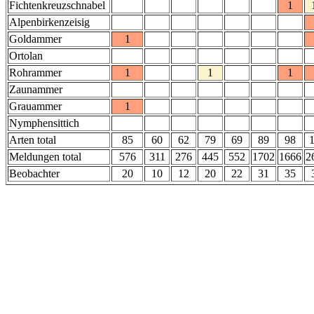
Fichtenkreuzschnabel
1
Alpenbirkenzeisig
Goldammer
1
Ortolan
Rohrammer
1
1
1
Zaunammer
Grauammer
1
Nymphensittich
Arten total
85
60
62
79
69
89
98
Meldungen total
576
311
276
445
552
1702
1666
2
Beobachter
20
10
12
20
22
31
35