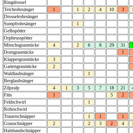
Ringdrossel
Teichrohrsänger
1
1
2
4
10
3
Drosselrohrsänger
Sumpfrohrsänger
1
Gelbspötter
Orpheusspötter
Mönchsgrasmücke
4
2
6
8
29
31
Dorngrasmücke
1
Klappergrasmücke
3
Gartengrasmücke
2
Waldlaubsänger
1
Berglaubsänger
Zilpzalp
4
1
3
5
7
18
21
Fitis
1
5
2
Feldschwirl
1
Rohrschwirl
Trauerschnäpper
1
1
1
Grauschnäpper
2
2
3
2
4
Halsbandschnäpper