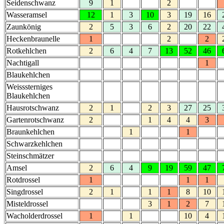
Seidenschwanz
9
1
2
Wasseramsel
12
1
3
10
3
19
16
Zaunkönig
2
5
3
6
2
20
22
Heckenbraunelle
1
2
2
Rotkehlchen
2
6
4
7
13
52
46
Nachtigall
1
Blaukehlchen
Weisssterniges
Blaukehlchen
Hausrotschwanz
2
1
2
3
27
25
Gartenrotschwanz
2
1
4
4
3
Braunkehlchen
1
1
Schwarzkehlchen
Steinschmätzer
Amsel
2
6
4
9
19
59
47
Rotdrossel
1
1
1
Singdrossel
2
1
1
1
8
10
Misteldrossel
3
1
2
7
Wacholderdrossel
1
1
10
4