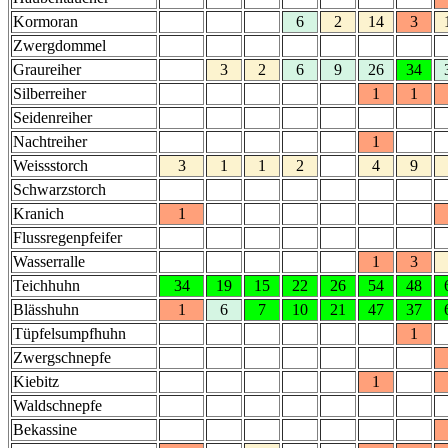
Kormoran
6
2
14
3
Zwergdommel
Graureiher
3
2
6
9
26
34
Silberreiher
1
1
Seidenreiher
Nachtreiher
1
Weissstorch
3
1
1
2
4
9
Schwarzstorch
Kranich
1
Flussregenpfeifer
Wasserralle
1
3
Teichhuhn
34
19
15
22
26
54
48
Blässhuhn
1
6
7
10
21
47
37
Tüpfelsumpfhuhn
1
Zwergschnepfe
Kiebitz
1
Waldschnepfe
Bekassine